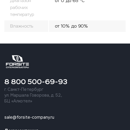
Диапазон
от 0 до 65 °C
рабочих
температур
Влажность
от 10% до 90%
8 800 500-69-93
г. Санкт-Петербург
ул. Маршала Говорова, д. 52,
БЦ «Алкотел»
sale@forsite-company.ru