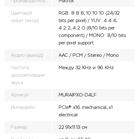
Производитель
Matrox
Цветовой
RGB: 8:8:8, 10:10:10 (24/32
охват (вход)
bits per pixel) / YUV: 4:4:4,
4:2:2, 4:2:0 (8/10 bits per
component) / MONO: 8/10 bits
per pixel support
Аудио (выход)
AAC / PCM / Stereo / Mono
Частота
Между 32 KHz и 96 KHz
дискретизации
звука
Артикул
MURAIPXO-D4LF
Интерфейс
PCIe® x16 mechanical, x1
electrical
Размер
22.91x11.13 см