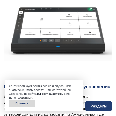
Настраиваемая сенсорная панель управления
Сайт использует файлы cookie и службы веб-
аналитики, чтобы сделать наш сайт удобнее.
Оставаясь на сайте,
вы соглашаетесь
с их
Для управления видеостеной рекомендуется
использованием.
использовать индивидуально настраиваемую сенсорная
Принять
Разделы
панель 7-10" со специально оптимизированным
интерфейсом для использования в AV-системах, где