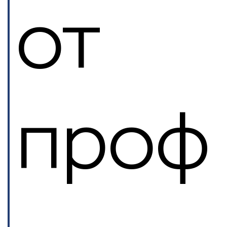
от
проф