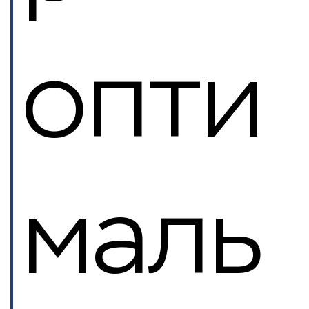
опти
маль