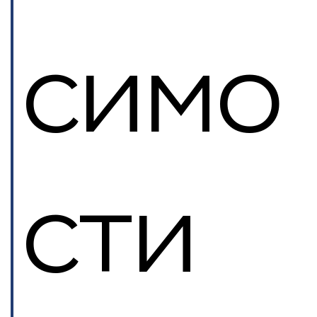
симо
сти