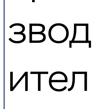
звод
ител