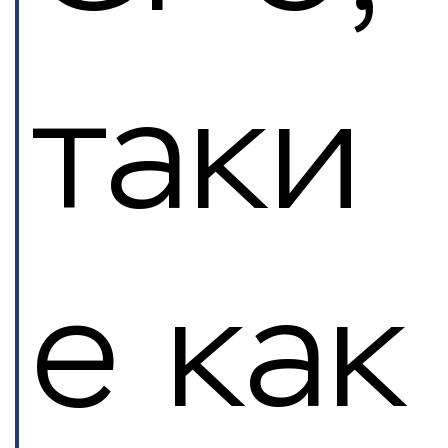
таки
е как