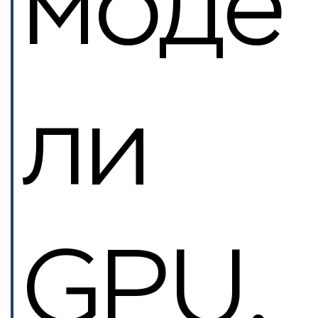
моде
ли
GPU,