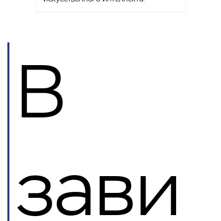
В
зави