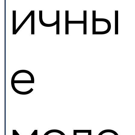
ичны
е