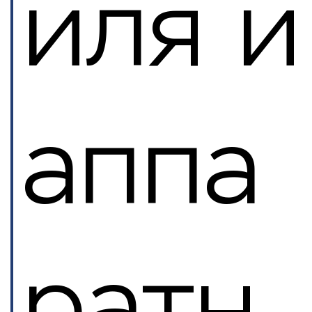
иля и
аппа
ратн