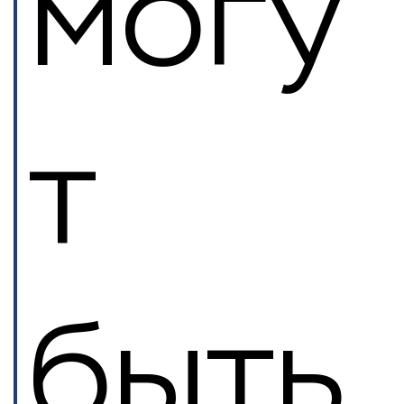
могу
т
быть