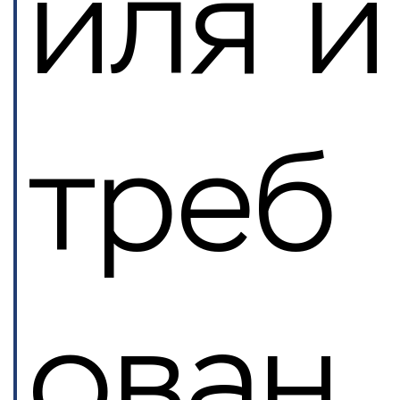
иля и
треб
ован