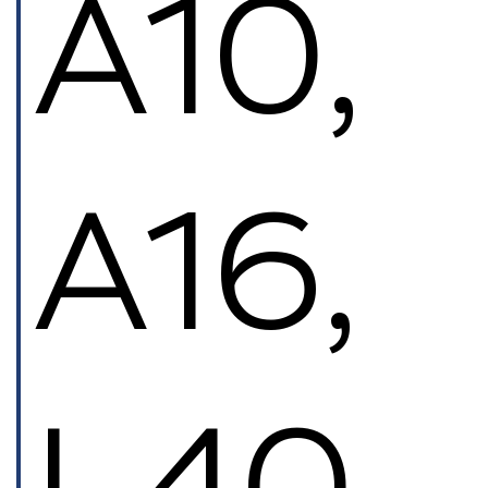
A10,
A16,
L40.