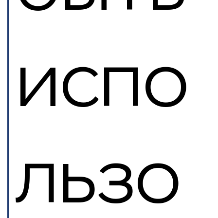
испо
льзо