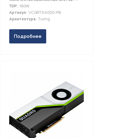
TDP:
160W
Артикул:
VCQRTX4000-PB
Архитектура:
Turing
Подробнее