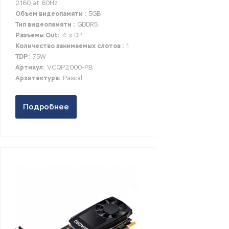
2160 at 60Hz
Объем видеопамяти :
5GB
Тип видеопамяти :
GDDR5
Разъемы Out:
4 x DP
Количество занимаемых слотов :
1
TDP:
75W
Артикул:
VCQP2000-PB
Архитектура:
Pascal
Подробнее