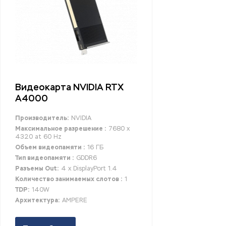
Видеокарта NVIDIA RTX
A4000
Производитель:
NVIDIA
Максимальное разрешение :
7680 x
4320 at 60 Hz
Объем видеопамяти :
16 ГБ
Тип видеопамяти :
GDDR6
Разъемы Out:
4 x DisplayPort 1.4
Количество занимаемых слотов :
1
TDP:
140W
Архитектура:
AMPERE