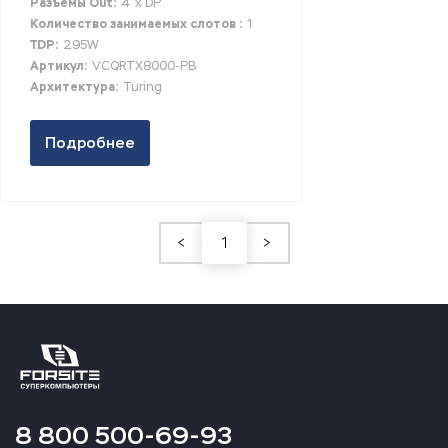
Разъемы Out:
4 x DP
Количество занимаемых слотов :
1
TDP:
295W
Артикул:
VCQRTX8000-PB
Архитектура:
Turing
Подробнее
<
1
>
8 800 500-69-93