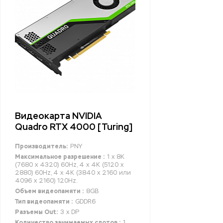
Видеокарта NVIDIA
Quadro RTX 4000 [Turing]
Производитель:
PNY
Максимальное разрешение :
1 x 8K
(7680 x 4320) 60Hz, 4 x 4K (5120 x
2880) 60Hz, 4 x 4K (3840 x 2160 или
4096 x 2160) 120Hz.
Объем видеопамяти :
8GB
Тип видеопамяти :
GDDR6
Разъемы Out:
3 x DP
Количество занимаемых слотов :
1