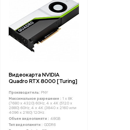
Видеокарта NVIDIA
Quadro RTX 8000 [Turing]
Производитель:
PNY
Максимальное разрешение :
1 x 8K
(7680 x 4320) 60Hz, 4 x 4K (5120 x
2880) 60Hz, 4 x 4K (3840 x 2160 или
4096 x 2160) 120Hz.
Объем видеопамяти :
48GB
Тип видеопамяти :
GDDR6