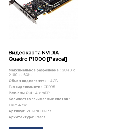
Видеокарта NVIDIA
Quadro P1000 [Pascal]
Максимальное разрешение :
3840 x
2160 at 60Hz
Объем видеопамяти :
4GB
Тип видеопамяти :
GDDR5
Разъемы Out:
4 x mDP
Количество занимаемых слотов :
1
TDP:
47W
Артикул:
VCQP1000-PB
Архитектура:
Pascal