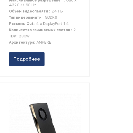
Максимальное разрешение :
7680 x
4320 at 60 Hz
Объем видеопамяти :
24 ГБ
Тип видеопамяти :
GDDR6
Разъемы Out:
4 x DisplayPort 1.4
Количество занимаемых слотов :
2
TDP:
230W
Архитектура:
AMPERE
Подробнее