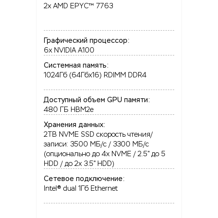
2x AMD EPYC™ 7763
Графический процессор:
6x NVIDIA A100
Системная память:
1024Гб (64Гбx16) RDIMM DDR4
Доступный объем GPU памяти:
480 ГБ HBM2e
Хранения данных:
2TB NVME SSD скорость чтения/
записи: 3500 МБ/с / 3300 МБ/с
(опционально до 4x NVME / 2.5" до 5
HDD / до 2x 3.5" HDD)
Сетевое подключение:
Intel® dual 1Гб Ethernet