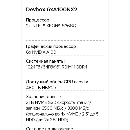
Devbox 6xA100NX2
Процессор:
2x INTEL® XEON® 8368Q
Графический процессор:
6x NVIDIA A100
Системная память:
1024Гб (64Гбx16) RDIMM DDR4
Доступный объем GPU памяти:
480 ГБ HBM2e
Хранения данных:
2TB NVME SSD скорость чтения/
записи: 3500 МБ/с / 3300 МБ/с
(опционально до 4x NVME / 2.5" до 5
HDD / до 2x 3.5" HDD)
Сетевое подключение: