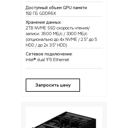
Доступный объем GPU памяти:
192 ГБ GDDR6X
Хранения данных:
2TB NVME SSD скорость чтения/
записи: 3500 МБ/с / 3300 МБ/с
(опционально до 4x NVME / 2.5" до 5
HDD / до 2x 3.5" HDD)
Сетевое подключение:
Intel® dual 1Гб Ethernet
Запросить цену