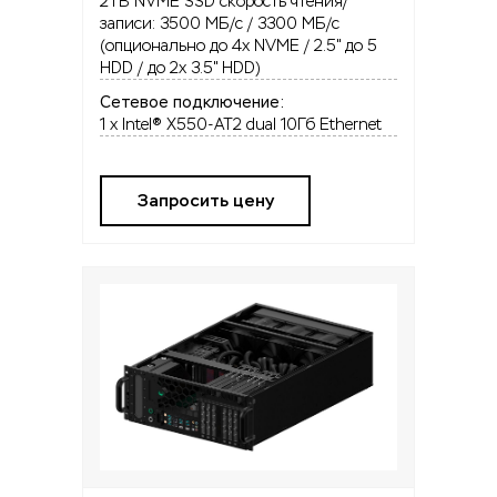
2TB NVME SSD скорость чтения/
записи: 3500 МБ/с / 3300 МБ/с
(опционально до 4x NVME / 2.5" до 5
HDD / до 2x 3.5" HDD)
Сетевое подключение:
1 x Intel® X550-AT2 dual 10Гб Ethernet
Запросить цену