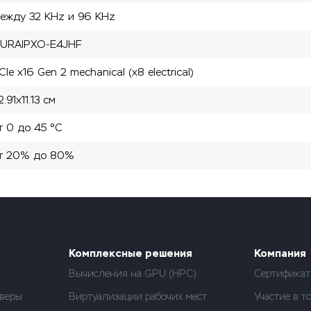
ежду 32 KHz и 96 KHz
URAIPXO-E4JHF
CIe x16 Gen 2 mechanical (x8 electrical)
2.91x11.13 см
т 0 до 45 °C
т 20% до 80%
Комплексные решения
Компания
Вычисления на GPU (HPC)
Сертифика
веры
Виртуализации рабочих мест
Участие в т