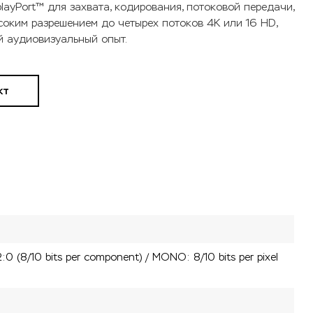
playPort™ для захвата, кодирования, потоковой передачи,
соким разрешением до четырех потоков 4K или 16 HD,
 аудиовизуальный опыт.
кт
:2:0 (8/10 bits per component) / MONO: 8/10 bits per pixel