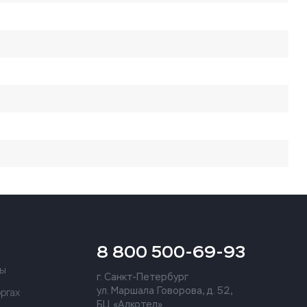
8 800 500-69-93
ты
г. Санкт-Петербург
ул. Маршала Говорова, д. 52,
оргах
БЦ «Алкотел»