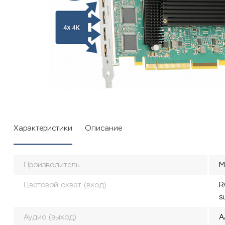
Характеристики
Описание
Производитель
M
Цветовой охват (вход)
R
s
Аудио (выход)
A