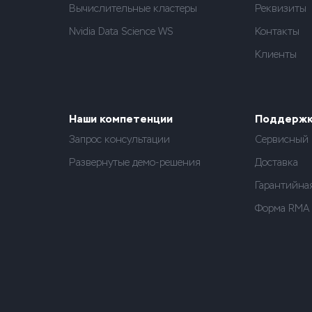
Вычислительные кластеры
Реквизиты
Nvidia Data Science WS
Контакты
Клиенты
Наши компетенции
Поддерж
Запрос консультации
Сервисный 
Развернутые демо-решения
Доставка
Гарантийна
Форма RMA