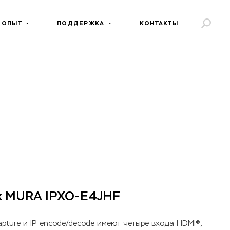
 ОПЫТ
ПОДДЕРЖКА
КОНТАКТЫ
x MURA IPXO-E4JHF
pture и IP encode/decode имеют четыре входа HDMI®,