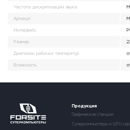
Частота дискретизации звука
М
Артикул
M
Интерфейс
P
Размер
2
Диапазон рабочих температур
о
Влажность
о
Продукция
Графические станции
Суперкомпьютеры и GPU-сер