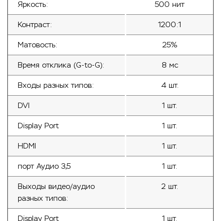
Яркость:
500 нит
Контраст:
1200:1
Матовость:
25%
Время отклика (G-to-G):
8 мс
Входы разных типов:
4 шт.
DVI
1 шт.
Display Port
1 шт.
HDMI
1 шт.
порт Аудио 3,5
1 шт.
Выходы видео/аудио
2 шт.
разных типов:
Display Port
1 шт.