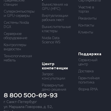
Графические
Сертификаты
станции
Вычисления на
Участие в
GPU (HPC)
Суперкомпьютеры
торгах
и GPU-серверы
Виртуализации
Реквизиты
рабочих мест
Системы Nvidia
Контакты
DGX
Вычислительные
кластеры
Клиенты
Серверное
оборудование
Nvidia Data
Science WS
Контроллеры
видеостен
Поддержка
Технологическая
Сервисный
мебель
Центр
центр
компетенции
Доставка
Запрос
Гарантийная
консультации
политика
Развернутые
Форма RMA
демо-решения
8 800 500-69-93
г. Санкт-Петербург
ул. Маршала Говорова, д. 52,