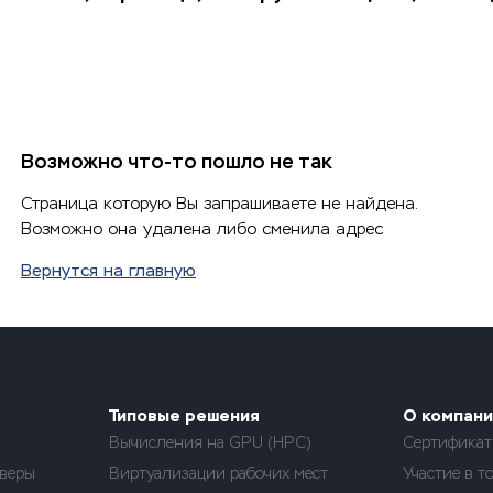
Возможно что-то пошло не так
Страница которую Вы запрашиваете не найдена.
Возможно она удалена либо сменила адрес
Вернутся на главную
Типовые решения
О компани
Вычисления на GPU (HPC)
Сертифика
веры
Виртуализации рабочих мест
Участие в т