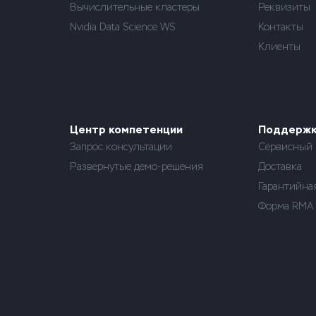
Вычислительные кластеры
Реквизиты
Nvidia Data Science WS
Контакты
Клиенты
Центр компетенции
Поддерж
Запрос консультации
Сервисный 
Развернутые демо-решения
Доставка
Гарантийна
Форма RMA