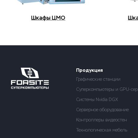
Шкафы ЦМО
Шк
Продукция
Графические станции
Суперкомпьютеры и GPU-сер
Системы Nvidia DGX
Серверное оборудование
Контроллеры видеостен
Технологическая мебель