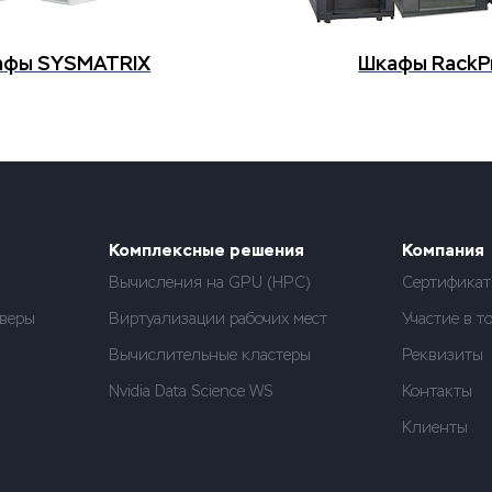
афы SYSMATRIX
Шкафы RackP
Комплексные решения
Компания
Вычисления на GPU (HPC)
Сертифика
веры
Виртуализации рабочих мест
Участие в т
Вычислительные кластеры
Реквизиты
Nvidia Data Science WS
Контакты
Клиенты