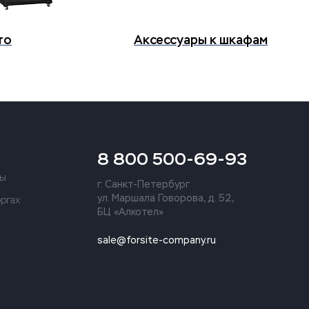
ro
Аксессуары к шкафам
8 800 500-69-93
ты
г. Санкт-Петербург
ул. Маршала Говорова, д. 52,
оргах
БЦ «Алкотел»
sale@forsite-company.ru