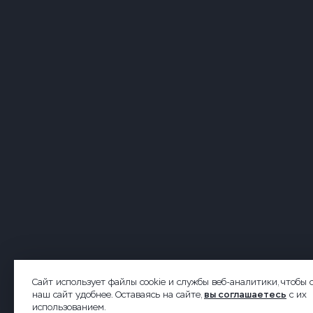
2026 © Forsite. Все права защищены.
Сайт использует файлы cookie и службы веб-аналитики, чтобы 
наш сайт удобнее. Оставаясь на сайте,
вы соглашаетесь
с их
использованием.