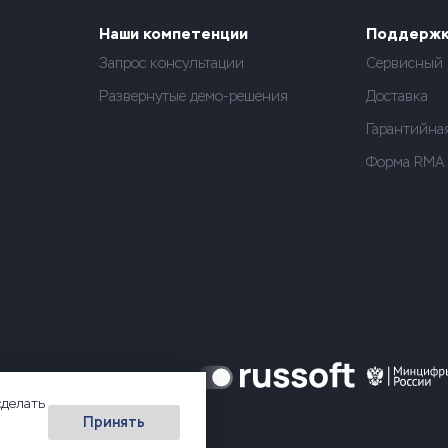
Наши компетенции
Поддерж
Запрос консультации
Сервисный 
Развернутые демо-решения
Доставка
Гарантийна
Форма RMA
сделать
Принять