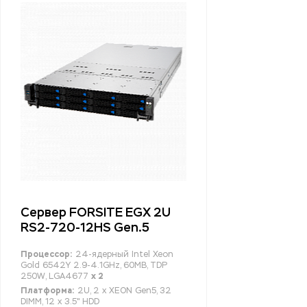
Сервер FORSITE EGX 2U
RS2-720-12HS Gen.5
Процессор:
24-ядерный Intel Xeon
Gold 6542Y 2.9-4.1GHz, 60MB, TDP
250W, LGA4677
x 2
Платформа:
2U, 2 x XEON Gen5, 32
DIMM, 12 x 3.5" HDD