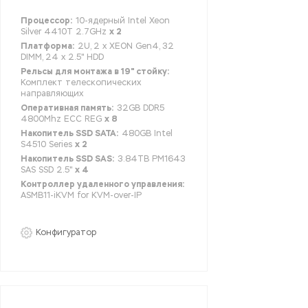
Процессор:
10-ядерный Intel Xeon
Silver 4410T 2.7GHz
x 2
Платформа:
2U, 2 x XEON Gen4, 32
DIMM, 24 x 2.5" HDD
Рельсы для монтажа в 19" стойку:
Комплект телескопических
направляющих
Оперативная память:
32GB DDR5
4800Mhz ECC REG
x 8
Накопитель SSD SATA:
480GB Intel
S4510 Series
x 2
Накопитель SSD SAS:
3.84TB PM1643
SAS SSD 2.5"
x 4
Контроллер удаленного управления:
ASMB11-iKVM for KVM-over-IP
Конфигуратор