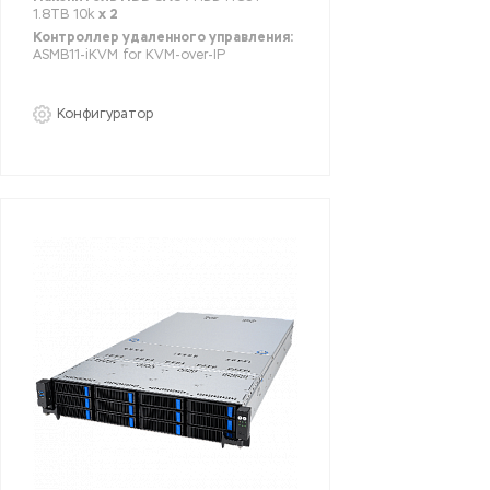
1.8TB 10k
x 2
Контроллер удаленного управления:
ASMB11-iKVM for KVM-over-IP
Конфигуратор