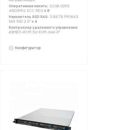
направляющих
Оперативная память:
32GB DDR5
4800Mhz ECC REG
x 8
Накопитель SSD SAS:
3.84TB PM1643
SAS SSD 2.5"
x 4
Контроллер удаленного управления:
ASMB11-iKVM for KVM-over-IP
Конфигуратор