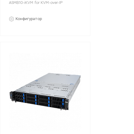
ASMB10-iKVM for KVM-over-IP
Конфигуратор