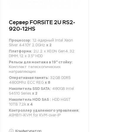
Сервер FORSITE 2U RS2-
920-12HS
Процессор:
12-ядерный Intel Xeon
Silver 4410Y 2.0GHz
x 2
Платформа:
2U, 2 x XEON Gen4, 32
DIMM, 12 x 3.5" HDD
Рельсы для монтажа в 19" стойку:
Комплект телескопических
направляющих
Оперативная память:
32GB DDR5
4800Mhz ECC REG
x 8
Накопитель SSD SATA:
480GB Intel
S4510 Series
x 2
Накопитель HDD SAS :
HDD HGST
10TB 7,2k
x 4
Контроллер удаленного управления:
ASMB11-iKVM for KVM-over-IP
Конфигуратор