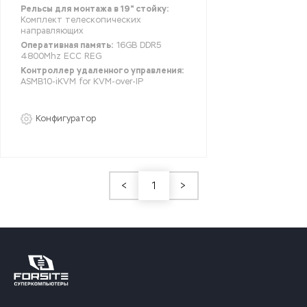
Рельсы для монтажа в 19" стойку:
Комплект телескопических
направляющих
Оперативная память:
16GB DDR5
4800Mhz ECC REG
Контроллер удаленного управления:
ASMB10-iKVM for KVM-over-IP
Конфигуратор
<
1
>