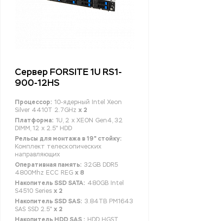
Сервер FORSITE 1U RS1-
900-12HS
Процессор:
10-ядерный Intel Xeon
Silver 4410T 2.7GHz
x 2
Платформа:
1U, 2 x XEON Gen4, 32
DIMM, 12 x 2.5" HDD
Рельсы для монтажа в 19" стойку:
Комплект телескопических
направляющих
Оперативная память:
32GB DDR5
4800Mhz ECC REG
x 8
Накопитель SSD SATA:
480GB Intel
S4510 Series
x 2
Накопитель SSD SAS:
3.84TB PM1643
SAS SSD 2.5"
x 2
Накопитель HDD SAS :
HDD HGST