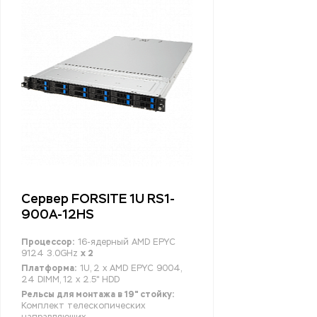
Сервер FORSITE 1U RS1-
900A-12HS
Процессор:
16-ядерный AMD EPYC
9124 3.0GHz
x 2
Платформа:
1U, 2 x AMD EPYC 9004,
24 DIMM, 12 x 2.5" HDD
Рельсы для монтажа в 19" стойку:
Комплект телескопических