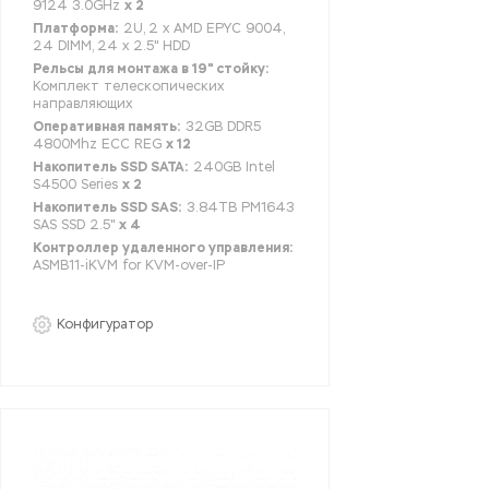
9124 3.0GHz
x 2
Платформа:
2U, 2 x AMD EPYC 9004,
24 DIMM, 24 x 2.5" HDD
Рельсы для монтажа в 19" стойку:
Комплект телескопических
направляющих
Оперативная память:
32GB DDR5
4800Mhz ECC REG
x 12
Накопитель SSD SATA:
240GB Intel
S4500 Series
x 2
Накопитель SSD SAS:
3.84TB PM1643
SAS SSD 2.5"
x 4
Контроллер удаленного управления:
ASMB11-iKVM for KVM-over-IP
Конфигуратор