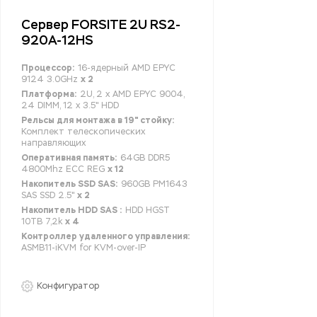
Сервер FORSITE 2U RS2-
920A-12HS
Процессор:
16-ядерный AMD EPYC
9124 3.0GHz
x 2
Платформа:
2U, 2 x AMD EPYC 9004,
24 DIMM, 12 x 3.5" HDD
Рельсы для монтажа в 19" стойку:
Комплект телескопических
направляющих
Оперативная память:
64GB DDR5
4800Mhz ECC REG
x 12
Накопитель SSD SAS:
960GB PM1643
SAS SSD 2.5"
x 2
Накопитель HDD SAS :
HDD HGST
10TB 7,2k
x 4
Контроллер удаленного управления:
ASMB11-iKVM for KVM-over-IP
Конфигуратор