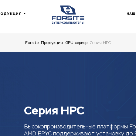
РОДУКЦИЯ
НАШ
Forsite
Продукция
GPU сервер
Серия HPC
Серия HPC
Высокопроизводительные платформы Forsi
AMD EPYC поддерживают установку до 8