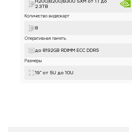
H200/B200/B300 SXM от 1.1 до
2.3TB
Количество видеокарт
8
Оперативная память
до 8192GB RDIMM ECC DDR5
Размеры
19" от 5U до 10U