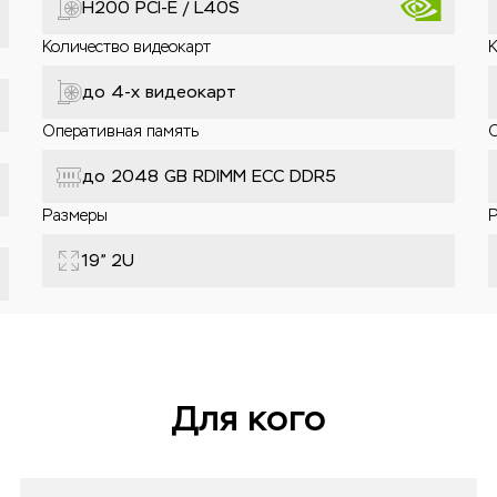
H200 PCI-E / L40S
Количество видеокарт
К
до 4-x видеокарт
Оперативная память
до 2048 GB RDIMM ECC DDR5
Размеры
19” 2U
Для кого