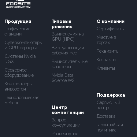
Продукция
Типовые
О компании
решения
Графические
Сертификаты
станции
Вычисления на
Участие в
GPU (HPC)
Суперкомпьютеры
торгах
и GPU-серверы
Виртуализации
Реквизиты
рабочих мест
Системы Nvidia
Контакты
DGX
Вычислительные
кластеры
Клиенты
Серверное
оборудование
Nvidia Data
Science WS
Контроллеры
видеостен
Поддержка
Технологическая
Сервисный
мебель
Центр
центр
компетенции
Доставка
Запрос
Гарантийная
консультации
политика
Развернутые