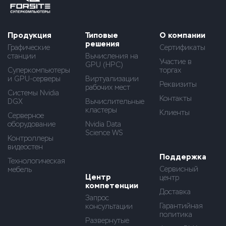
Продукция
Типовые
О компании
решения
Графические
Сертификаты
станции
Вычисления на
Участие в
GPU (HPC)
Суперкомпьютеры
торгах
и GPU-серверы
Виртуализации
Реквизиты
рабочих мест
Системы Nvidia
Контакты
DGX
Вычислительные
кластеры
Клиенты
Серверное
оборудование
Nvidia Data
Science WS
Контроллеры
видеостен
Поддержка
Технологическая
Сервисный
мебель
Центр
центр
компетенции
Доставка
Запрос
Гарантийная
консультации
политика
Развернутые