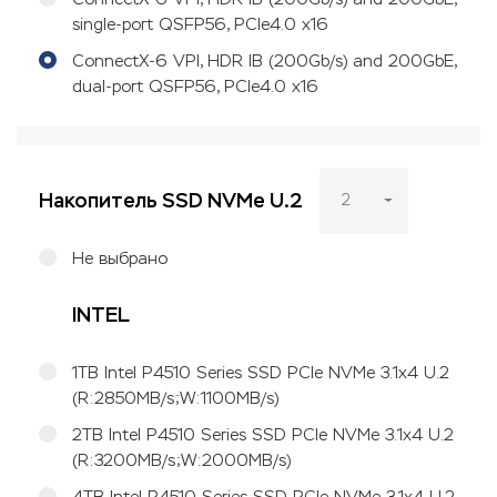
single-port QSFP56, PCIe4.0 x16
ConnectX-6 VPI, HDR IB (200Gb/s) and 200GbE,
dual-port QSFP56, PCIe4.0 x16
Накопитель SSD NVMe U.2
2
Не выбрано
INTEL
1TB Intel P4510 Series SSD PCIe NVMe 3.1x4 U.2
(R:2850MB/s;W:1100MB/s)
2TB Intel P4510 Series SSD PCIe NVMe 3.1x4 U.2
(R:3200MB/s;W:2000MB/s)
4TB Intel P4510 Series SSD PCIe NVMe 3.1x4 U.2