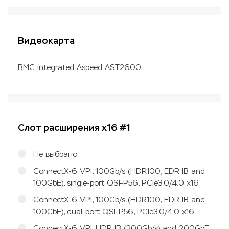
Видеокарта
BMC integrated Aspeed AST2600
Слот расширения x16 #1
Не выбрано
ConnectX-6 VPI, 100Gb/s (HDR100, EDR IB and
100GbE), single-port QSFP56, PCIe3.0/4.0 x16
ConnectX-6 VPI, 100Gb/s (HDR100, EDR IB and
100GbE), dual-port QSFP56, PCIe3.0/4.0 x16
ConnectX-6 VPI, HDR IB (200Gb/s) and 200GbE,