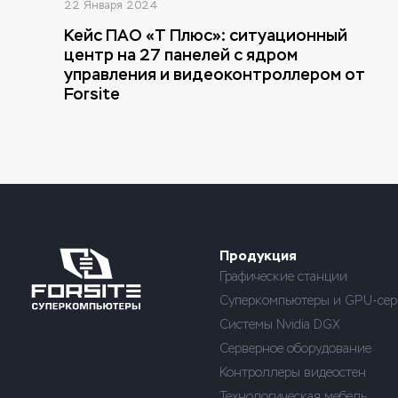
22 Января 2024
Кейс ПАО «Т Плюс»: ситуационный
центр на 27 панелей с ядром
управления и видеоконтроллером от
Forsite
Продукция
Графические станции
Суперкомпьютеры и GPU-сер
Системы Nvidia DGX
Серверное оборудование
Контроллеры видеостен
Технологическая мебель