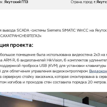
ик:
Якутский ГПЗ
Страна, город:
г. Якут
я вывода SCADA -системы Siemens SIMATIC WinCC на Якутс
 «САХАТРАНСНЕФТЕГАЗ»
ция проекта:
большое помещение была использована видеостена 2х3 на 
а ARM-R, 6 видеопанелей HikVision, 6 комплектов удлините
поддержкой проброса USB (KVM) для установки клавиатуры
й для облегчения управления видеоконтроллером.
Видеокон
в серверную стойку заказчика, которая смонтирована в серв
етом изгибов и проходов стен составила порядка 20 метров.