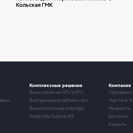
Кольская ГМК
Комплексные решения
Компания
Вычисления на GPU (HPC)
Сертифика
веры
Виртуализации рабочих мест
Участие в т
Вычислительные кластеры
Реквизиты
Nvidia Data Science WS
Контакты
Клиенты