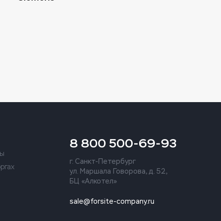
8 800 500-69-93
ты
г. Санкт-Петербург
оргах
ул. Маршала Говорова, д. 52,
БЦ «Алкотел»
sale@forsite-company.ru