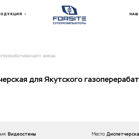
РОДУКЦИЯ
НАШ
зоперерабатывающего завода
черская для Якутского газоперераба
рия:
Видеостены
Место:
Диспетчерска