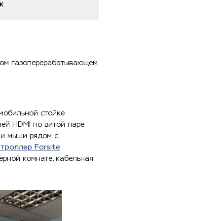
ск
ком газоперерабатывающем
мобильной стойке
лей HDMI по витой паре
 и мыши рядом с
троллер Forsite
ерной комнате, кабельная