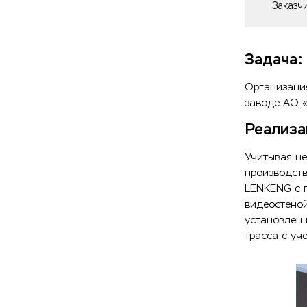
Заказч
Задача:
Организаци
заводе АО
Реализа
Учитывая не
производств
LENKENG с 
видеостено
установлен 
трасса с уч