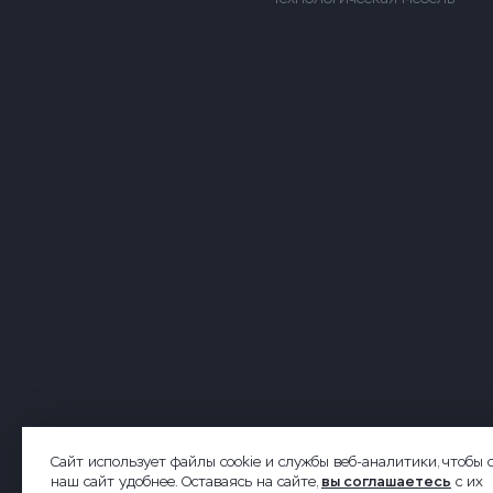
2026 © Forsite. Все права защищены.
Сайт использует файлы cookie и службы веб-аналитики, чтобы 
наш сайт удобнее. Оставаясь на сайте,
вы соглашаетесь
с их