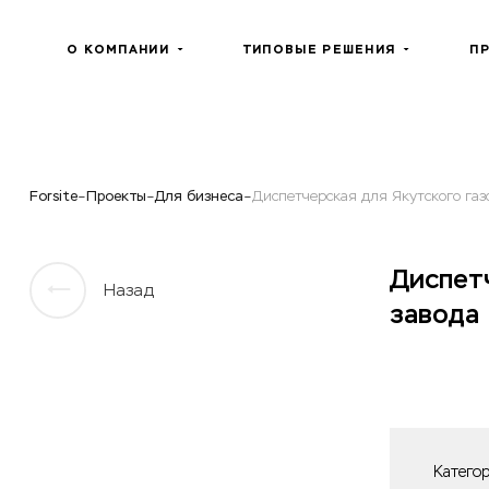
О КОМПАНИИ
ТИПОВЫЕ РЕШЕНИЯ
П
Forsite
Проекты
Для бизнеса
Диспетчерская для Якутского га
Диспет
Назад
завода
Катего