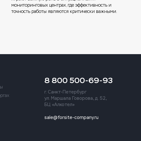
мониторинговых центрах, где эффективность и
точность работы являются критически важными.
8 800 500-69-93
ты
г. Санкт-Петербург
оргах
ул. Маршала Говорова, д. 52,
БЦ «Алкотел»
sale@forsite-company.ru