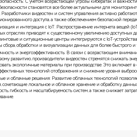
зопасность: С учетом возрастающей угрозы кибератак и важност
безопасности становятся все более актуальными для мониторин
. Разработчики видеостен и систем управления активно работаю
ионированного доступа, а также обеспечением безопасной переда
изация и интеграция с IoT: Распространение интернета вещей (Io
ых отраслях приводят к существенному увеличению доступных дан
инговые и ситуационные центры интегрируются с IoT-устройств
ы сбора, обработки и визуализации данных для более быстрого и
чность и энергоэффективность: В связи с возрастающим вниман
вому развитию, производители видеостен стремятся снижать эне
овать экологичные материалы при производстве. Это включает в 
ффективных технологий отображения и снижение уровня выбросо
ые и облачные решения: Развитие облачных технологий позволя
, сочетающие локальное и облачное хранение и обработку данны
ость, гибкость и масштабируемость систем, а также снижает затр
вание.