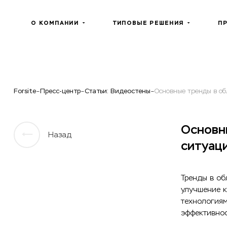
О КОМПАНИИ
ТИПОВЫЕ РЕШЕНИЯ
П
Forsite
Пресс-центр
Статьи: Видеостены
Основные тренды в об
Основн
Назад
ситуац
Тренды в об
улучшение к
технологиям
эффективнос