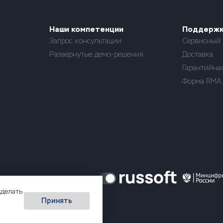
Наши компетенции
Поддерж
Запрос консультации
Сервисный 
Развернутые демо-решения
Доставка
Гарантийна
Форма RMA
сделать
Принять