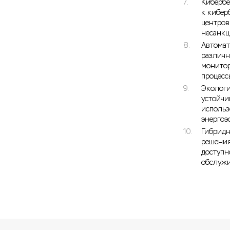
Кибербе
к кибер
центров
несанкц
Автомат
различн
монитор
процесс
Экологи
устойчи
использ
энергоэ
Гибридн
решения
доступн
обслужи