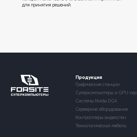
для принятия решений.
Продукция
Графические станции
Суперкомпьютеры и GPU-сер
Системы Nvidia DGX
Серверное оборудование
Контроллеры видеостен
Технологическая мебель