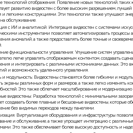
е технологий отображения: Появление новых технологий, таких 
твует развитию видеостен с более высоким разрешением, лучшей 
 и легкими конструкциями. Эти технологии также улучшают эн
 на обслуживание.
ция с ИИ и аналитикой: Интеграция видеостен с системами иску
ческими инструментами позволяет автоматизировать процессы 
ения аномалий, а также предоставлять более точные и своеврем
.
ние функциональности управления: Улучшение систем управлен
ателю легче управлять отображаемым контентом, создавать сцена
ения и интегрировать с различными источниками данных. Это в
гий и возможность удаленного управления.
ь и модульность: Видеостены становятся более гибкими и модуль
ть экраны различных форм и размеров, а также легко изменять к
ебностей. Это также облегчает масштабирование и модернизацию
ые видеостены: Разработка технологий с минимальными зазор
ет создавать более плавные и бесшовные видеостены, которые о
ение без видимых переходов между панелями.
изация: Виртуализация оборудования и инфраструктуры позволяе
вание и обслуживание, а также упрощает интеграцию с различны
мами. Это также обеспечивает более высокую доступность и наде