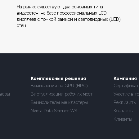
На рынке существуют два основных типа
видеостен: на базе профессиональных LCD-
дисплеев с тонкой рамкой и светодиодных (LED)
стен.
Комплексные решения
Компания
Вычисления на GPU (HPC)
Сертифика
веры
Виртуализации рабочих мест
Участие в т
Вычислительные кластеры
Реквизиты
Nvidia Data Science WS
Контакты
Клиенты