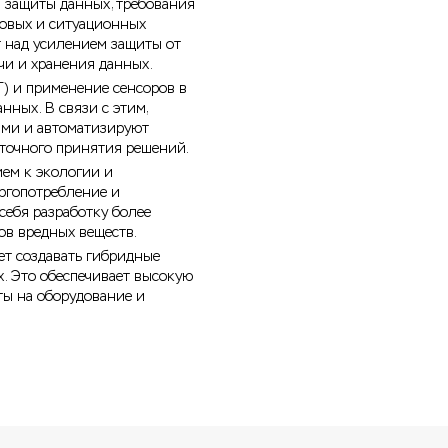
и защиты данных, требования
говых и ситуационных
т над усилением защиты от
чи и хранения данных.
T) и применение сенсоров в
ных. В связи с этим,
ами и автоматизируют
 точного принятия решений.
ием к экологии и
ргопотребление и
себя разработку более
в вредных веществ.
ет создавать гибридные
х. Это обеспечивает высокую
аты на оборудование и