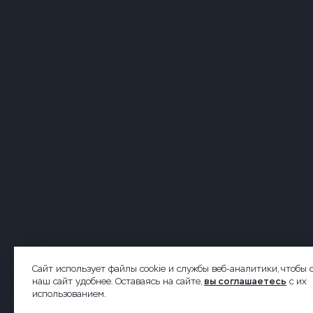
2026 © Forsite. Все права защищены.
Сайт использует файлы cookie и службы веб-аналитики, чтобы 
наш сайт удобнее. Оставаясь на сайте,
вы соглашаетесь
с их
использованием.