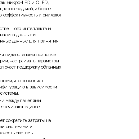
как микро-LED и OLED,
цветопередачей, и более
ергоэффективность и снижают
сственного интеллекта и
анализа данных и
енные данные для принятия
ия видеостенами позволяет
рии, настраивать параметры
ключает поддержку облачных
ными, что позволяет
онфигурацию в зависимости
 системы.
ами между панелями
беспечивают единое
т сократить затраты на
ми системами и
жность системы.