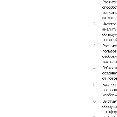
Развити
способс
тонкими
затраты
Интегра
аналити
обнаруж
решений
Расшире
пользов
отображ
техноло
Гибкост
создава
от потр
Бесшовн
позволя
изображ
Виртуал
оборудо
платфор