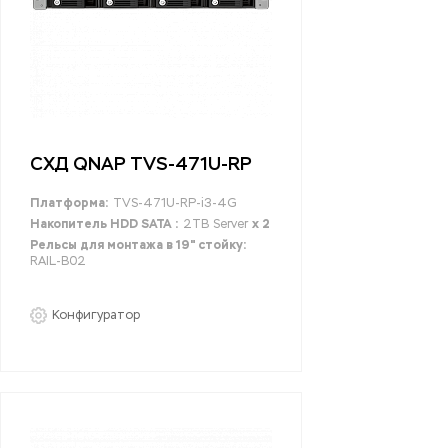
СХД QNAP TVS-471U-RP
Платформа:
TVS-471U-RP-i3-4G
Накопитель HDD SATA :
2TB Server
x 2
Рельсы для монтажа в 19" стойку:
RAIL-B02
Конфигуратор