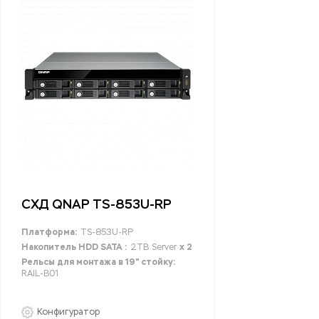
СХД QNAP TS-853U-RP
Платформа:
TS-853U-RP
Накопитель HDD SATA :
2TB Server
x 2
Рельсы для монтажа в 19" стойку:
RAIL-B01
Конфигуратор