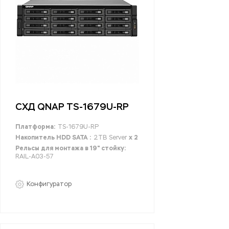
СХД QNAP TS-1679U-RP
Платформа:
TS-1679U-RP
Накопитель HDD SATA :
2TB Server
x 2
Рельсы для монтажа в 19" стойку:
RAIL-A03-57
Конфигуратор