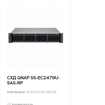
СХД QNAP SS-EC2479U-
SAS-RP
Платформа:
SS-EC2479U-SAS-RP
Конфигуратор