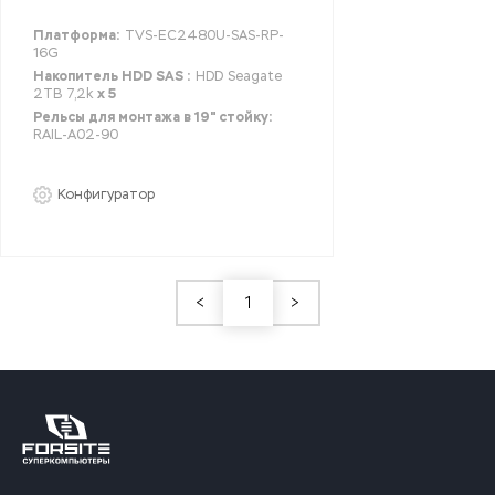
Платформа:
TVS-EC2480U-SAS-RP-
16G
Накопитель HDD SAS :
HDD Seagate
2TB 7,2k
x 5
Рельсы для монтажа в 19" стойку:
RAIL-A02-90
Конфигуратор
<
1
>