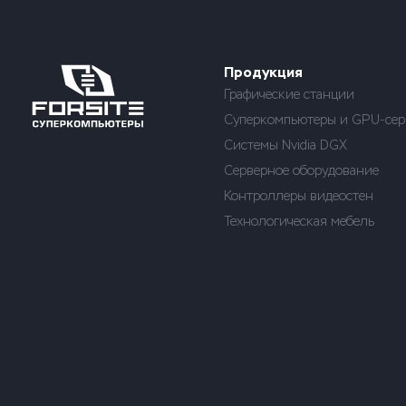
Продукция
Графические станции
Суперкомпьютеры и GPU-сер
Системы Nvidia DGX
Серверное оборудование
Контроллеры видеостен
Технологическая мебель