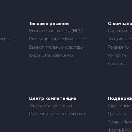
Типовые решения
О компани
Вычисления на GPU (HPC)
Сертифика
веры
Виртуализации рабочих мест
Участие в т
Вычислительные кластеры
Реквизиты
Nvidia Data Science WS
Контакты
Клиенты
Центр компетенции
Поддерж
Запрос консультации
Сервисный 
Развернутые демо-решения
Доставка
Гарантийна
Форма RMA