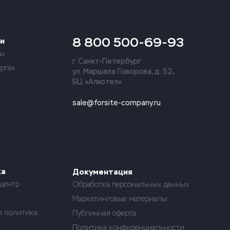
8 800 500-69-93
и
ты
г. Санкт-Петербург
оргах
ул. Маршала Говорова, д. 52,
БЦ «Алкотел»
sale@forsite-company.ru
ка
Документация
центр
Обработка персональных данных
Маркетинговые материалы
я политика
Публичная оферта
Политика конфиденциальности